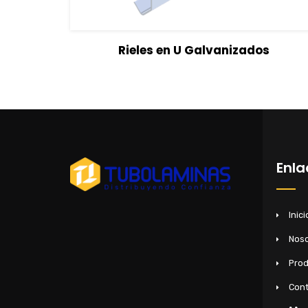
View Details
Seleccionar opcione
Rieles en U Galvanizados
Enla
Inici
Noso
Pro
Cont