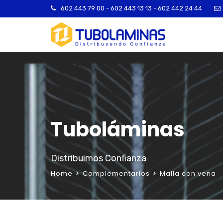
602 443 79 00 - 602 443 13 13 - 602 442 24 44
Tuboláminas
Distribuimos Confianza
Home
Complementarios
Malla con vena