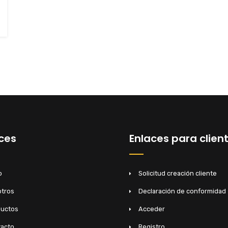
s
ces
Enlaces para clien
o
Solicitud creación cliente
tros
Declaración de conformidad
ductos
Acceder
acto
Registro