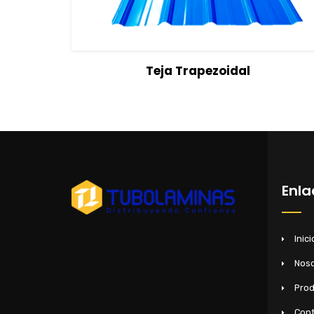
View Details
Seleccionar opcione
Teja Trapezoidal
Enla
Inici
Noso
Pro
Cont