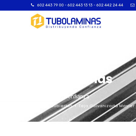
602 443 79 00 - 602 443 13 13 - 602 442 24 44
Tuboláminas
Distribuimos Confianza
Home
Cubiertas
Teja Galvanizada Master